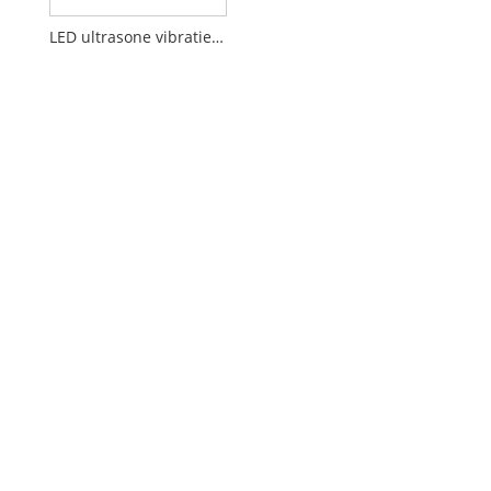
LED ultrasone vibratiemassage gezichtsreiniger