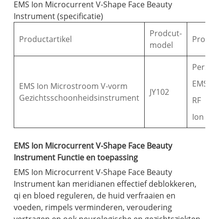
EMS Ion Microcurrent V-Shape Face Beauty
Instrument (specificatie)
Prodcut-
Productartikel
Produc
model
Pers o
EMS
EMS Ion Microstroom V-vorm
JY102
Gezichtsschoonheidsinstrument
RF
Ion
EMS Ion Microcurrent V-Shape Face Beauty
Instrument Functie en toepassing
EMS Ion Microcurrent V-Shape Face Beauty
Instrument kan meridianen effectief deblokkeren,
qi en bloed reguleren, de huid verfraaien en
voeden, rimpels verminderen, veroudering