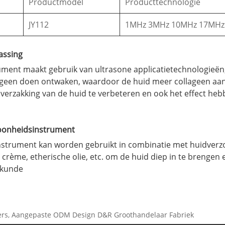
Productmodel
Producttechnologie
JY112
1MHz 3MHz 10MHz 17MHz I
assing
ent maakt gebruik van ultrasone applicatietechnologieën, 
ageen doen ontwaken, waardoor de huid meer collageen aanma
verzakking van de huid te verbeteren en ook het effect he
hoonheidsinstrument
strument kan worden gebruikt in combinatie met huidverz
crème, etherische olie, etc. om de huid diep in te breng
gkunde
iers, Aangepaste ODM Design D&R Groothandelaar Fabriek