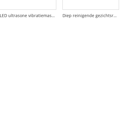
LED ultrasone vibratiemassage gezichtsreiniger
Diep reinigende gezichtsreiniger