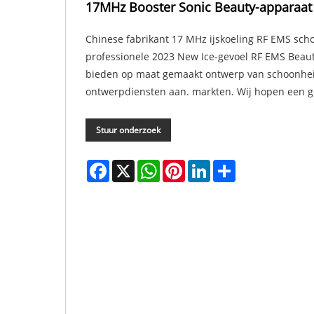
17MHz Booster Sonic Beauty-apparaat
Chinese fabrikant 17 MHz ijskoeling RF EMS sch
professionele 2023 New Ice-gevoel RF EMS Beaut
bieden op maat gemaakt ontwerp van schoonhei
ontwerpdiensten aan. markten. Wij hopen een 
Stuur onderzoek
Facebook
X
WhatsApp
Pinterest
LinkedIn
Share