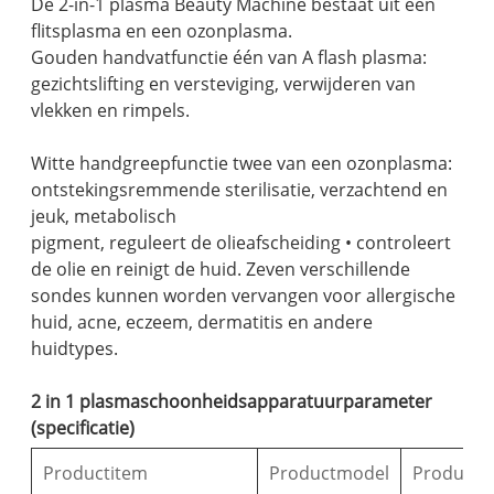
De 2-in-1 plasma Beauty Machine bestaat uit een
flitsplasma en een ozonplasma.
Gouden handvatfunctie één van A flash plasma:
gezichtslifting en versteviging, verwijderen van
vlekken en rimpels.
Witte handgreepfunctie twee van een ozonplasma:
ontstekingsremmende sterilisatie, verzachtend en
jeuk, metabolisch
pigment, reguleert de olieafscheiding • controleert
de olie en reinigt de huid. Zeven verschillende
sondes kunnen worden vervangen voor allergische
huid, acne, eczeem, dermatitis en andere
huidtypes.
2 in 1 plasmaschoonheidsapparatuurparameter
(specificatie)
Productitem
Productmodel
Productt