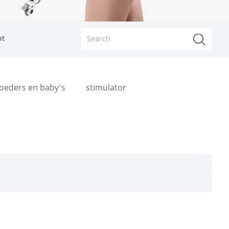
nt
oeders en baby's
stimulator